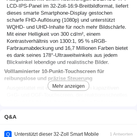
LCD-IPS-Panel im 32-Zoll-16:9-Breitbildformat, liefert
dieses smarte Smartphone-Display gestochen
scharfe FHD-Auflösung (1080p) und unterstützt
WQHD- und UHD-Inhalte für noch mehr Bildschärfe.
Mit einer Helligkeit von 300 cd/m², einem
Kontrastverhältnis von 1300:1, 95 % sRGB-
Farbraumabdeckung und 16,7 Millionen Farben bietet
es dank seines 178°-Ultraweitwinkels aus jedem
Blickwinkel lebendige und realistische Bilder.
Volllaminierter 10-Punkt-Touchscreen für
reibungslose und präzise Steuerung
Mehr anzeigen
Ausgestattet mit einem hochpräzisen kapazitiven
G+G- und OGF-Touchscreen, der reaktionsschnelles
10-Punkt-Multitouch für eine nahtlose Bedienung
unterstützt. Das 0,70 mm starke, chemisch gehärtete
Glas mit 7H-Härtegrad gewährleistet hervorragende
Q&A
Haltbarkeit und Kratzfestigkeit, während die AG-
Antireflexbeschichtung Reflexionen reduziert und so
Unterstützt dieser 32-Zoll Smart Mobile
1 Antworten
Q