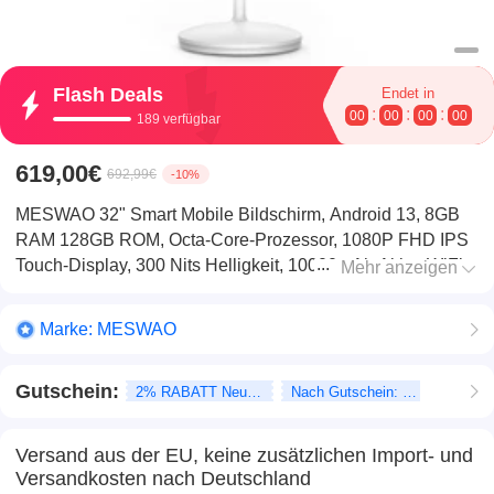
Flash Deals
Endet in
:
:
:
00
00
00
00
189 verfügbar
619,00€
692,99€
-10%
MESWAO 32" Smart Mobile Bildschirm, Android 13, 8GB
RAM 128GB ROM, Octa-Core-Prozessor, 1080P FHD IPS
Touch-Display, 300 Nits Helligkeit, 10000mAh Akku, WiFi
Mehr anzeigen
Bluetooth, HDMI-Eingang, Pop-up-Privatsphärenkamera,
verstellbarer Ständer
Marke:
MESWAO
Gutschein:
2% RABATT Neukunden
Nach Gutschein: 0%
Versand aus der EU, keine zusätzlichen Import- und
Versandkosten nach Deutschland