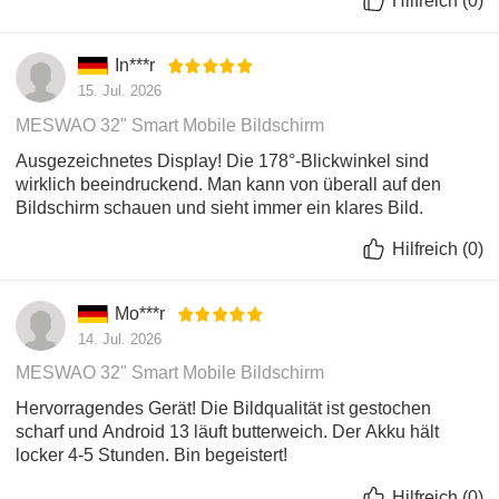
Hilfreich
(
0
)
flexible Verbindungen. Der integrierte 10.000-mAh-
Polymer-Akku, optional erweiterbar auf bis zu 33.000
In***r
mAh, ermöglicht eine Laufzeit von 4–5 Stunden und
15. Jul. 2026
schnelles Aufladen in 3–4 Stunden. Damit ist das
Gerät ideal für mobile Büros, Präsentationen,
MESWAO 32" Smart Mobile Bildschirm
Unterhaltung und kommerzielle Display-
Ausgezeichnetes Display! Die 178°-Blickwinkel sind
Anwendungen.
wirklich beeindruckend. Man kann von überall auf den
Bildschirm schauen und sieht immer ein klares Bild.
Flexibler, verstellbarer Ständer und vielfältige
Anschlussmöglichkeiten
Hilfreich
(
0
)
Entwickelt für vielseitige Einsatzmöglichkeiten mit
Wandhalterung, ±35° Neigungsverstellung, 170 mm
Mo***r
Höhenverstellung und 90° vertikaler Drehung für
14. Jul. 2026
optimalen Sehkomfort. Ausgestattet mit USB-A-,
USB-C- (OTG), HDMI-IN- und 3,5-mm-
MESWAO 32" Smart Mobile Bildschirm
Audioanschlüssen für den einfachen Anschluss von
Hervorragendes Gerät! Die Bildqualität ist gestochen
Smartphones, Laptops, Kameras und mehr. Inklusive
scharf und Android 13 läuft butterweich. Der Akku hält
Infrarot-Fernbedienung für komfortable Bedienung in
locker 4-5 Stunden. Bin begeistert!
Zuhause, Büro, Bildungseinrichtungen und
Hilfreich
(
0
)