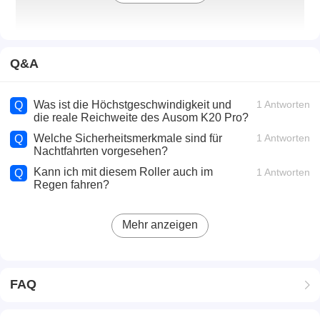
Q&A
Was ist die Höchstgeschwindigkeit und
1 Antworten
Q
die reale Reichweite des Ausom K20 Pro?
Welche Sicherheitsmerkmale sind für
1 Antworten
Q
Nachtfahrten vorgesehen?
Kann ich mit diesem Roller auch im
1 Antworten
Q
Regen fahren?
Highlights
Mehr anzeigen
Zwei Motoren für müheloses Klettern
Der K20 Pro Elektroroller, angetrieben von einem
Dualmotorsystem mit einer Spitzenleistung von bis zu
FAQ
2800 W (2 x 1400 W), bietet kraftvolle und
reaktionsschnelle Beschleunigung sowie