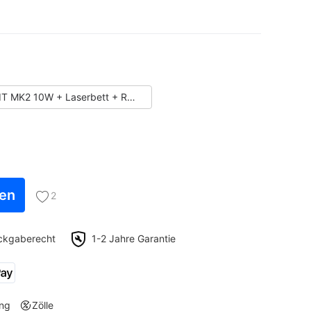
DIY KIT MK2 10W + Laserbett + Rotationswalze
fen
2
ckgaberecht
1-2 Jahre Garantie
ing
Zölle