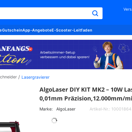
Vers
e
Gutschein
App-Angebote
E-Scooter-Leitfaden
/
schneider
Lasergravierer
AlgoLaser DIY KIT MK2 – 10W La
0,01mm Präzision,12.000mm/m
Marke:
AlgoLaser
Artikel-Nr.:
10001864