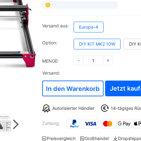
Versand aus:
Europa-4
Option:
DIY KIT MK2 10W
MENGE:
Versand:
Jetzt kau
In den Warenkorb
Autorisierter Händler
14-tägiges Rü
Zahlung:
Preisvergleich
Großhandel
Dropshipp