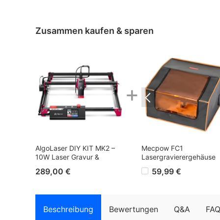
Zusammen kaufen & sparen
+
AlgoLaser DIY KIT MK2 –
Mecpow FC1
10W Laser Gravur &
Lasergravierergehäuse
Schneidgerät, 0,01mm
700 x 700 x 460mm
289,00 €
59,99 €
Präzision,12.000mm/min,Touchscreen,
400*435mm
Beschreibung
Bewertungen
Q&A
FA