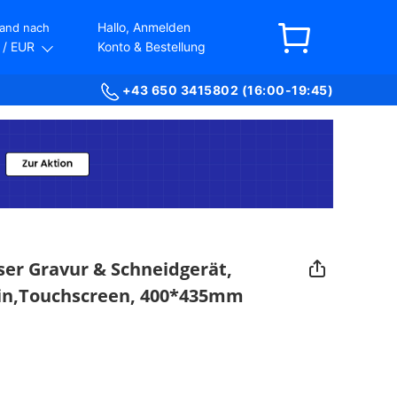
Hallo, Anmelden
and nach
/ EUR
Konto & Bestellung
+43 650 3415802 (16:00-19:45)
ser Gravur & Schneidgerät,
in,Touchscreen, 400*435mm