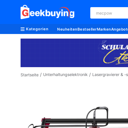
mecpow
Kategorien
Neuheiten
Bestseller
Marken
Angebot
/
/
Unterhaltungselektronik
Lasergravierer & -
Startseite