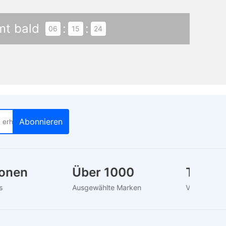
t bald
:
:
06
15
23
lionen
Über 1000
Trustp
uns
Ausgewählte Marken
Verifiziert