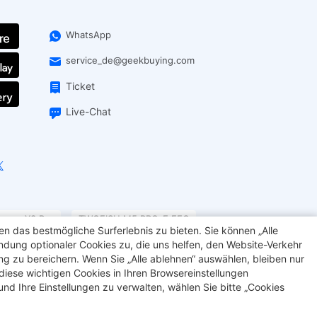
WhatsApp
service_de@geekbuying.com
Ticket
Live-Chat
pow X3 Pro
TWOFISH M5 PRO-E EEC
n das bestmögliche Surferlebnis zu bieten. Sie können „Alle
chein
3D-Druckfilament
BMAX Mini-PC
endung optionaler Cookies zu, die uns helfen, den Website-Verkehr
ing zu bereichern. Wenn Sie „Alle ablehnen“ auswählen, bleiben nur
diese wichtigen Cookies in Ihren Browsereinstellungen
d Ihre Einstellungen zu verwalten, wählen Sie bitte „Cookies