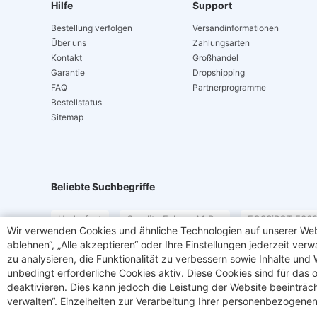
Hilfe
Support
Bestellung verfolgen
Versandinformationen
Über uns
Zahlungsarten
Kontakt
Großhandel
Garantie
Dropshipping
FAQ
Partnerprogramme
Bestellstatus
Sitemap
Beliebte Suchbegriffe
Hydrofast
Creality Falcon A1 Pro
FOSSiBOT F360
Wir verwenden Cookies und ähnliche Technologien auf unserer Webs
Redragon Gaming-Tastatur
ZONVEER M20
Ninke
ablehnen“, „Alle akzeptieren“ oder Ihre Einstellungen jederzeit ve
zu analysieren, die Funktionalität zu verbessern sowie Inhalte und
Kaffeemaschine
3D-Scanner
Narwal Flow 2
unbedingt erforderliche Cookies aktiv. Diese Cookies sind für das
deaktivieren. Dies kann jedoch die Leistung der Website beeinträc
verwalten“. Einzelheiten zur Verarbeitung Ihrer personenbezogenen