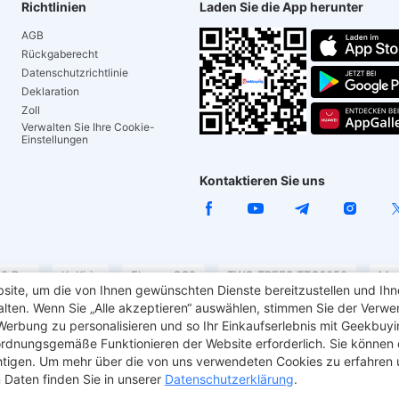
Richtlinien
Laden Sie die App herunter
AGB
Rückgaberecht
Datenschutzrichtlinie
Deklaration
Zoll
Verwalten Sie Ihre Cookie-
Einstellungen
Kontaktieren Sie uns
0 Pro
KuKirin
Elegoo CC2
TWO TREES TTC6050
Mec
ite, um die von Ihnen gewünschten Dienste bereitzustellen und Ihne
ar Laptop
Laserschneider
TITAN ARMY
Geekbuying Guts
rwalten. Wenn Sie „Alle akzeptieren“ auswählen, stimmen Sie der Verw
 Werbung zu personalisieren und so Ihr Einkaufserlebnis mit Geekbuy
 ordnungsgemäße Funktionieren der Website erforderlich. Sie können 
htigen. Um mehr über die von uns verwendeten Cookies zu erfahren un
 Daten finden Sie in unserer
Datenschutzerklärung
.