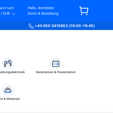
Hallo, Anmelden
and nach
/ EUR
Konto & Bestellung
+43 650 3415802 (16:00-19:45)
altungselektronik
Generatoren & Powerstation
to & Motorrad