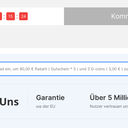
:
:
Komm
6
15
23
1-2 Jahre Garantie
Über 5 Mil
 Uns
Garantiesupport aus der EU
Nutzer vertrauen 