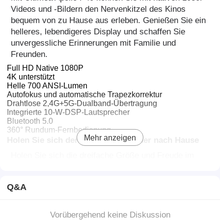
Videos und -Bildern den Nervenkitzel des Kinos
bequem von zu Hause aus erleben. Genießen Sie ein
helleres, lebendigeres Display und schaffen Sie
unvergessliche Erinnerungen mit Familie und
Freunden.
Full HD Native 1080P
4K unterstützt
Helle 700 ANSI-Lumen
Autofokus und automatische Trapezkorrektur
Drahtlose 2,4G+5G-Dualband-Übertragung
Integrierte 10-W-DSP-Lautsprecher
Bluetooth 5.0
360° Rundum-Fernbedienung
Mehr anzeigen
Holen Sie sich den großen Fernseher nach Hause
Holen Sie sich die dreifache Größe und Freude im
Vergleich zu einem kleinen 55-Zoll-Fernseher.
Tauchen Sie in Ihrem eigenen Wohnzimmer, Garten
Q&A
oder im Freien in die riesige Filmszene ein. Die ideale
Entfernung beträgt 2,5 bis 3,5 Meter bei einem 203
bis 254 cm großen Bildschirm, sodass Sie einen
Vorübergehend keine Diskussion