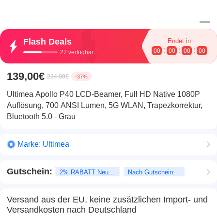
Flash Deals
Endet in
:
:
:
00
00
00
00
27 verfügbar
139,00€
224,00€
-37%
Ultimea Apollo P40 LCD-Beamer, Full HD Native 1080P
Auflösung, 700 ANSI Lumen, 5G WLAN, Trapezkorrektur,
Bluetooth 5.0 - Grau
Marke:
Ultimea
Gutschein:
2% RABATT Neukunden
Nach Gutschein: 0%
Versand aus der EU, keine zusätzlichen Import- und
Versandkosten nach Deutschland