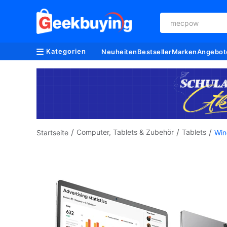
mecpow
Kategorien
Neuheiten
Bestseller
Marken
Angebot
/
/
/
Computer, Tablets & Zubehör
Tablets
Startseite
Win