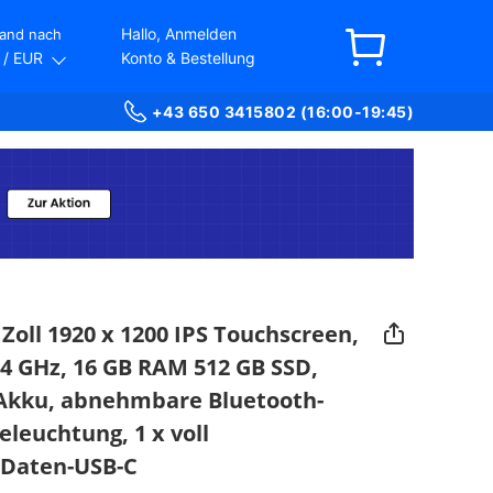
Hallo, Anmelden
and nach
/ EUR
Konto & Bestellung
+43 650 3415802 (16:00-19:45)
 Zoll 1920 x 1200 IPS Touchscreen,
,4 GHz, 16 GB RAM 512 GB SSD,
h Akku, abnehmbare Bluetooth-
leuchtung, 1 x voll
r Daten-USB-C