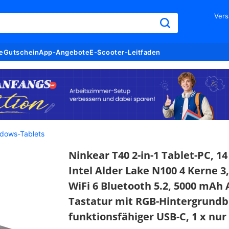
Vers
e
Gutschein
App-Angebote
E-Scooter-Leitfaden
dows-Tablets
Ninkear T40 2-in-1 Tablet-PC, 14
Intel Alder Lake N100 4 Kerne 3
WiFi 6 Bluetooth 5.2, 5000 mA
Tastatur mit RGB-Hintergrundbe
funktionsfähiger USB-C, 1 x nu