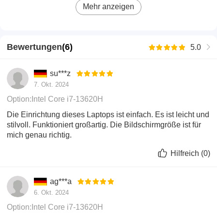
Festplatte zu bekommen - Aufpreis dafür ?
Mehr anzeigen
Das WiFi6-WLAN bietet eine reaktionsschnellere
Leistung, verbesserte Sicherheit und Zuverlässigkeit,
schnelles Hoch- und Herunterladen sowie einen
Bewertungen
(
6
)
5.0
geringeren Stromverbrauch.
su***z
7. Okt. 2024
Option:Intel Core i7-13620H
Die Einrichtung dieses Laptops ist einfach. Es ist leicht und
stilvoll. Funktioniert großartig. Die Bildschirmgröße ist für
mich genau richtig.
Hilfreich
(
0
)
ag***a
6. Okt. 2024
Option:Intel Core i7-13620H