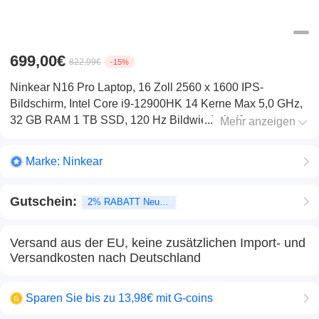
699,00€
822,99€
-15%
Ninkear N16 Pro Laptop, 16 Zoll 2560 x 1600 IPS-
Bildschirm, Intel Core i9-12900HK 14 Kerne Max 5,0 GHz,
32 GB RAM 1 TB SSD, 120 Hz Bildwiederholfrequenz,
Mehr anzeigen
WiFi 6, 5000 mAh, Tastatur mit Hintergrundbeleuchtung, 1 *
voll ausgestatteter Typ-C, 2 * USB 3.0, 1 * USB 2.0, 1 *
Marke:
Ninkear
HDMI, 1 * RJ45 1 * Kopfhöreranschluss
Gutschein:
2% RABATT Neukunden
Versand aus der EU, keine zusätzlichen Import- und
Versandkosten nach Deutschland
Sparen Sie bis zu 13,98€ mit G-coins