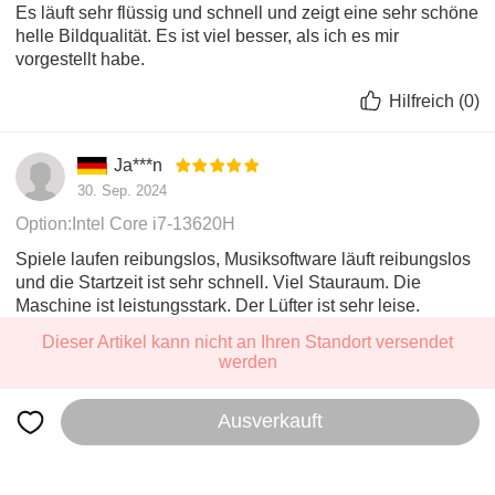
Es läuft sehr flüssig und schnell und zeigt eine sehr schöne
helle Bildqualität. Es ist viel besser, als ich es mir
vorgestellt habe.
Hilfreich
(
0
)
Ja***n
30. Sep. 2024
Option:Intel Core i7-13620H
Spiele laufen reibungslos, Musiksoftware läuft reibungslos
und die Startzeit ist sehr schnell. Viel Stauraum. Die
Maschine ist leistungsstark. Der Lüfter ist sehr leise.
Dieser Artikel kann nicht an Ihren Standort versendet
Hilfreich
(
0
)
werden
Mehr anzeigen
Ausverkauft