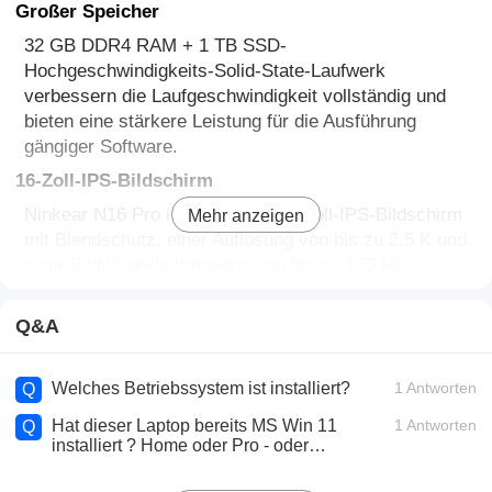
Großer Speicher
32 GB DDR4 RAM + 1 TB SSD-
Hochgeschwindigkeits-Solid-State-Laufwerk
verbessern die Laufgeschwindigkeit vollständig und
bieten eine stärkere Leistung für die Ausführung
gängiger Software.
16-Zoll-IPS-Bildschirm
Ninkear N16 Pro ist mit einem 16-Zoll-IPS-Bildschirm
Mehr anzeigen
mit Blendschutz, einer Auflösung von bis zu 2,5 K und
einer Bildwiederholfrequenz von bis zu 120 Hz
ausgestattet und unterstützt HDR, was für ein klares
visuelles Erlebnis sorgt.
Q&A
5500mAh Akku
Ninkear N16 Pro verfügt über einen eingebauten 5500
Welches Betriebssystem ist installiert?
1 Antworten
Q
mAh Lithium-Ionen-Akku mit großer Kapazität, der
Hat dieser Laptop bereits MS Win 11
1 Antworten
Q
den Anforderungen einer langfristigen Nutzung
installiert ? Home oder Pro - oder
gerecht wird.
Aufpreis? Ist dieser Laptop evtl. auch
schon mit einer zweiter 1 TB M2 SSD
WLAN 6