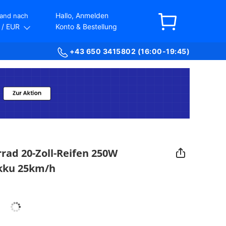
Hallo, Anmelden
and nach
/ EUR
Konto & Bestellung
+43 650 3415802 (16:00-19:45)
rad 20-Zoll-Reifen 250W
Akku 25km/h