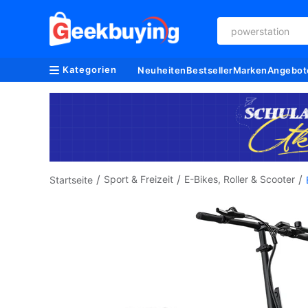
powerstation
Kategorien
Neuheiten
Bestseller
Marken
Angebot
/
/
/
Sport & Freizeit
E-Bikes, Roller & Scooter
Startseite