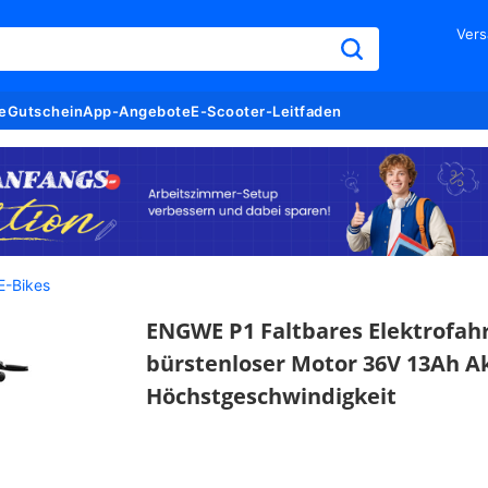
Vers
e
Gutschein
App-Angebote
E-Scooter-Leitfaden
E-Bikes
ENGWE P1 Faltbares Elektrofahr
bürstenloser Motor 36V 13Ah 
Höchstgeschwindigkeit